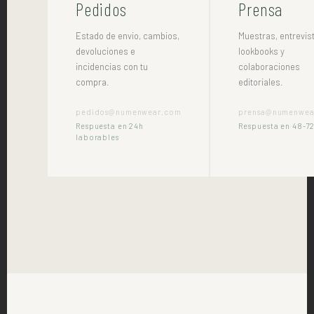
Pedidos
Prensa
Estado de envio, cambios,
Muestras, entrevis
devoluciones e
lookbooks y
incidencias con tu
colaboraciones
compra.
editoriales.
pedidos@numenwear.com
prensa@numenwea
Respuesta en 24h
Respuesta en 48-7
laborables