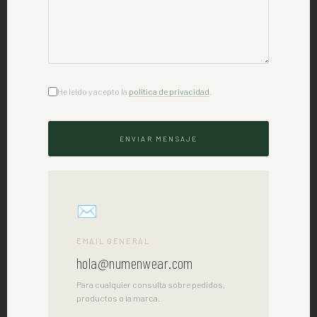
He leido y acepto la
politica de privacidad
.
ENVIAR MENSAJE
✉
EMAIL GENERAL
hola@numenwear.com
Para cualquier consulta sobre pedidos,
productos o la marca.