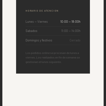
HORARIO DE ATENCION
Lunes — Viernes
10:00 — 18:00h
Sabados
11:00 — 14:00h
Domingos y festivos
Cerrado
Los pedidos online se procesan de lunes a
viernes. Los realizados en fin de semana se
gestionan el lunes siguiente.