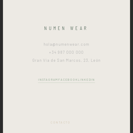
NUMEN WEAR
hola@numenwear.com
+34 987 000 000
Gran Vía de San Marcos, 23, León
INSTAGRAM
FACEBOOK
LINKEDIN
CONTACTO