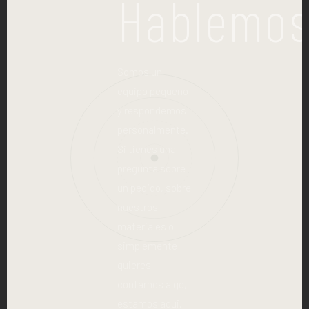
Hablemos
Somos un
equipo pequeno
y respondemos
personalmente.
Si tienes una
pregunta sobre
un pedido, sobre
nuestros
materiales o
simplemente
quieres
contarnos algo,
estamos aqui.