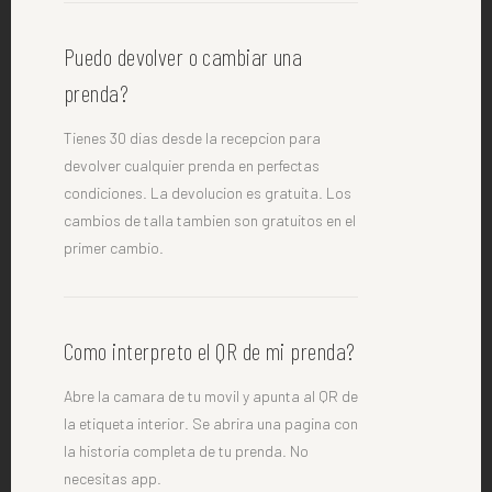
Puedo devolver o cambiar una
prenda?
Tienes 30 dias desde la recepcion para
devolver cualquier prenda en perfectas
condiciones. La devolucion es gratuita. Los
cambios de talla tambien son gratuitos en el
primer cambio.
Como interpreto el QR de mi prenda?
Abre la camara de tu movil y apunta al QR de
la etiqueta interior. Se abrira una pagina con
la historia completa de tu prenda. No
necesitas app.