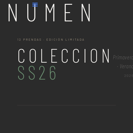
NUMEN
12 PRENDAS · EDICIÓN LIMITADA
COLECCION
Primaver
SS26
· Veran
202