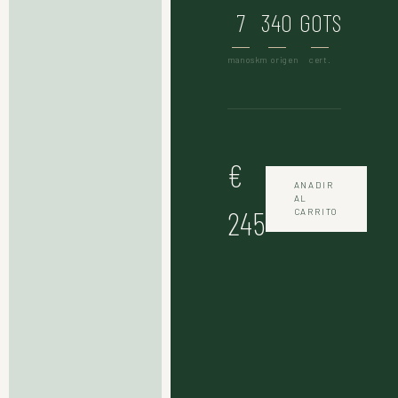
7
340
GOTS
manos
km origen
cert.
€
ANADIR
AL
245
CARRITO