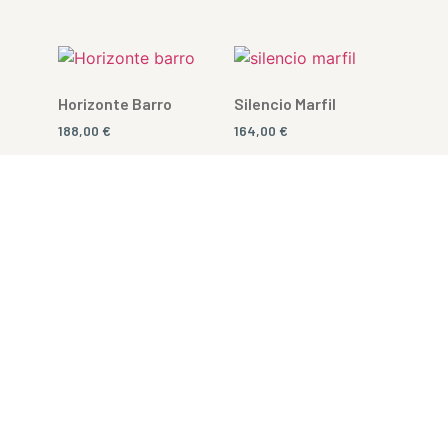
Horizonte Barro
Silencio Marfil
188,00
€
164,00
€
Añadir al carrito
Añadir al carrito
Bruma Norte
Raíz Clara
310,00
€
132,00
€
Añadir al carrito
Añadir al carrito