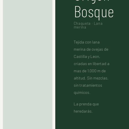
Bosque
Chaqueta · Lana
merina
Tejida con lana
merina de ovejas de
Castilla y Leon,
criadas en libertad a
mas de 1.000 m de
altitud. Sin mezclas,
sin tratamientos
químicos.
La prenda que
heredarás.