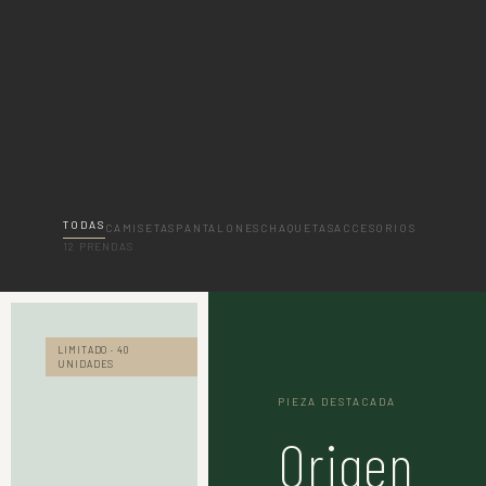
TODAS
CAMISETAS
PANTALONES
CHAQUETAS
ACCESORIOS
12 PRENDAS
LIMITADO · 40
UNIDADES
PIEZA DESTACADA
Origen